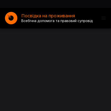
Перейти
до
Посвідка на проживання
вмісту
Всебічна допомога та правовий супровід